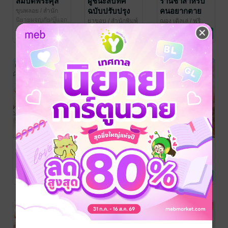
สมบัติพระศุลี
ผู้ชนะสิบทิศ
ร้านชำสำหรับ
ฉบับปรับปรุง
คนอยากตาย
ขุนพลอย
/ สำนัก
พิมพ์บ้านมงคล
นิยายผจญภัย/บู๊แอก
ใหม่ เล่ม 1
ยาขอบ
/ สำนักพิมพ์
ฌอง เติลเล่
/ ฟรี
ชัน
แสงดาว
วรรณกรรมคลาสสิก/
ฟอร์มสำนักพิมพ์
นิยายเสียดสีสังคม
5 Rating
No Rating
57 Rating
วรรณคดีไทย
[Audio Drama]
อสูรพลิกฟ้า เล่ม
ลูกอีสาน
ENCHAIN 22
1
คำพูน บุญทวี
/
โป๊ยเซียน
วรรณกรรมเยาวชน
ล่ามรัก ตอน
Babylinlin
ประพันธ์โดย : 火星
นิยายรัก
引力 แปลภาษาไทย
นิยายกำลังภายใน
พิเศษ : การขอ
565 Rating
30 Rating
48 Rating
โดย : Aradeer
/
แต่งงานของโซ่
kawebook.com