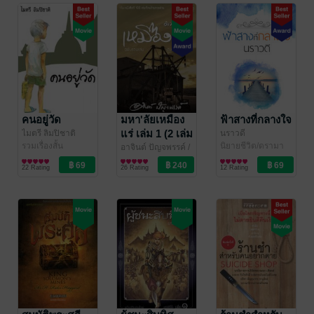
คนอยู่วัด
มหา'ลัยเหมือง
ฟ้าสางที่กลางใจ
แร่ เล่ม 1 (2 เล่ม
ไมตรี ลิมปิชาติ
นราวดี
รวมเรื่องสั้น
นิยายชีวิต/ดรามา
จบ)
อาจินต์ ปัญจพรรค์
/
โอเลี้ยงห้าแก้ว
วรรณกรรมทั่วไป
22 Rating
26 Rating
12 Rating