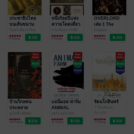
ประชาธิปไตย
หนึ่งร้อยปีแห่ง
OVERLORD
บนเส้นขนาน
ความโดดเดี่ยว
เล่ม 1 The
undead king
วินทร์ เลียววาริณ
กาเบรียล การ์เซีย
Kugane
วรรณกรรมทั่วไป
มาร์เกซ
วรรณกรรมคลาสสิก/
/ บทจร
Maruyama
ไลท์โนเวล
/
ราชันอมตะ
9 Rating
4 Rating
44 Rating
วรรณคดีไทย
DEXPRESS
บ้านวิกลคน
แอนิมอล ฟาร์ม
รัตนโกสินทร์
ประหลาด
ANIMAL
ว.วินิจฉัยกุล
/
ว.วินิจฉัยกุล, แก้ว
นิยายรัก
FARM
อุเก็ตสึ
/ Biblio
จอร์จ ออร์เวลล์ ,
เก้า
นิยายสืบสวน
สรวงอัปสร กสิกรานั
นิยายเสียดสีสังคม
144 Rating
41 Rating
72 Rating
สอบสวน/ทริลเลอร์
นท์
/ แอร์โรว์ คลาส
สิกบุ๊คส์