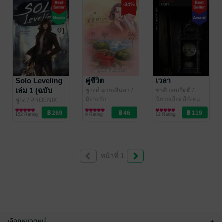
-34%
Solo Leveling
คู่ชีวิต
เวลา
เล่ม 1 (ฉบับ
ชูวงศ์ ฉายะจินดา
/
ชาติ กอบจิตติ
/
ชูวงศ์ ฉายะจินดา/
นิยายรัก
สำนักพิมพ์หอน
นิยายเสียดสีสังคม
นิยาย)
ชู่กง
/ PHOENIX
ทวิชา
NEXT
ไลท์โนเวล
152 Rating
9 Rating
12 Rating
หน้าที่ 1
เลือกหมวดหมู่