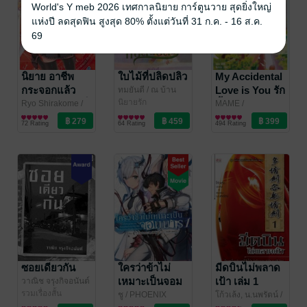
World's Y meb 2026 เทศกาลนิยาย การ์ตูนวาย สุดยิ่งใหญ่
แห่งปี ลดสุดฟิน สูงสุด 80% ตั้งแต่วันที่ 31 ก.ค. - 16 ส.ค.
69
นิยาย อาชีพ
ใบไม้ที่ปลิดปลิว
My Accidental
กระจอกแล้ว
Love is You รัก
ทมยันตี
/ ณ บ้าน
วรรณกรรม
นิยายรัก
ทำไม ยังไงข้าก็
นี้บังเอิญคือคุณ
Ryo Shirakome
/
MAME
/
First Page Pro.
ไลท์โนเวล
MAME12938
นิยายวาย Boy
เทพ 1
เล่ม 1
72 Rating
64 Rating
494 Rating
Love / Yaoi
ซอยเดียวกัน
ใครว่าข้าไม่
มีดบินไม่พลาด
เหมาะเป็นจอม
เป้า เล่ม 1
วาณิช จรุงกิจอนันต์
/ เพกา
รวมเรื่องสั้น
มาร เล่ม 1
ชู
/ PHOENIX
โก้วเล้ง, น.นพรัตน์
/