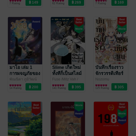
NEXT
ไลท์โนเวล
Siam Inter book
นิยายกำลังภายใน
(ฉบับนิยาย)
7 Rating
62 Rating
7 Rating
มาโอ เล่ม 1
Slime เกิดใหม่
บันทึกเรื่องราว
การผจญภัยของ
ทั้งทีก็เป็นสไลม์
จักรวรรดิเทียร์
แมว (ไม่) โง่กับ
ไปซะแล้ว 01
มูน -จุดพลิกผัน
พัณณิดา ภูมิวัฒน์
Fuse /Mitz Vah
/
Nozomu
นิยายแฟนตาซี
LUCKPIM
ไลท์โนเวล
Mochitsuki
ไลท์โนเวล
/ Gift
พ่อมดระดับ 71
(ฉบับนิยาย)
ชะตากรรมของ
14 Rating
141 Rating
125 Rating
Publishing
Book Publishing
เจ้าหญิงเริ่มจา
กบนกิโยติน-
เล่ม 1