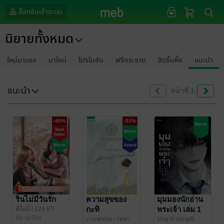
ล็อกอินเข้าระบบ
นิยายทั้งหมด
ใหม่มาแรง
มาใหม่
โปรโมชัน
ฟรีกระจาย
ฮิตขึ้นหิ้ง
แนะนำ
แนะนำ
หน้าที่ 1
-40%
-31%
มีไม่เยอะ สอยโลด
รินไม่มีวันรัก
ความสุขของ
มุมมองนักอ่าน
กะทิ
พระเจ้า เล่ม 1
พีโอนี
/ 124 KT
นิยาย Girl
งามพรรณ เวชชา
sing N song/8