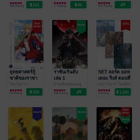
Love/Yuri
ชีวะ
วรรณกรรมเยาวชน
/ แพรวสำนัก
hours
นิยายแฟนตาซี
/ Levon
590 Rating
17 Rating
629 Rating
พิมพ์
Publishing
-30%
ยุทธศาสตร์กู้
ราชันเร้นลับ
SET ลอร์ด ออฟ
ชาติของราชา
เล่ม 1
เดอะ ริงส์ ตอนที่
มือใหม่ เล่ม 1
1-3
โดะโจมารุ
/
อ้ายเฉียนสุ่ยเตออู
เจ.อาร์.อาร์. โทลคีน/
ANIMAG (สำนัก
ไลท์โนเวล
เจ๋ย
นิยายแฟนตาซี
/ Ink Stone
วัลลี ชื่นยง
วรรณกรรมเยาวชน
/ แพรว
(ฉบับนิยาย)
39 Rating
169 Rating
9 Rating
พิมพ์อนิแม็ก)
เยาวชน