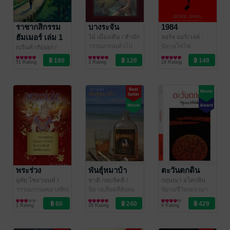
ราชากสิกรรม
บางระจัน
1984
ฮัมเมอร์ เล่ม 1
ไม้ เมืองเดิม
/ สำนัก
จอร์จ ออร์เวลล์ :
พิมพ์แสงดาว
วรรณกรรมทั่วไป
เขียน สรวงอัปร กสิ
นิยายไซไฟ
ณรินคำ/Naari
/
กรานันท์ : แปล
/
ฬฟ้า/ณรินคำ/Naari
นิยายแฟนตาซี
51 Rating
3 Rating
19 Rating
แอร์โรว์ คลาสสิ
กบุ๊คส์
พระร่วง
พันธุ์หมาบ้า
ตะวันตกดิน
อุทัย ไชยานนท์
/
ชาติ กอบจิตติ
/
กฤษณา อโศกสิน
สำนักพิมพ์แสงดาว
วรรณกรรมคลาสสิก/
สำนักพิมพ์หอน
นิยายเสียดสีสังคม
นิยายชีวิต/ดรามา
วรรณคดีไทย
1 Rating
28 Rating
9 Rating